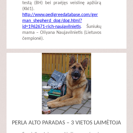
testą (BH) bei praėjęs veislinę apžiūrą
(Kkl1).
http://www.pedigreedatabase.com/ger
man_shepherd_dog/dog.html?
id=1962671-rich-naujavilnietis
. Šuniukų
mama – Oliyana Naujavilnietis (Lietuvos
čempionė).
PERLA ALTO PARADAS – 3 VIETOS LAIMĖTOJA