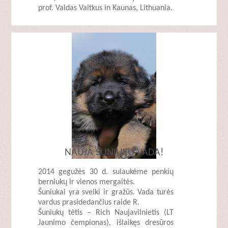
prof. Valdas Vaitkus in Kaunas, Lithuania.
NAUJA ŠUNIUKŲ VADA!
2014 gegužės 30 d. sulaukėme penkių
berniukų ir vienos mergaitės.
Šuniukai yra sveiki ir gražūs. Vada turės
vardus prasidedančius raide R.
Šuniukų tėtis – Rich Naujavilnietis (LT
Jaunimo čempionas), išlaikęs dresūros