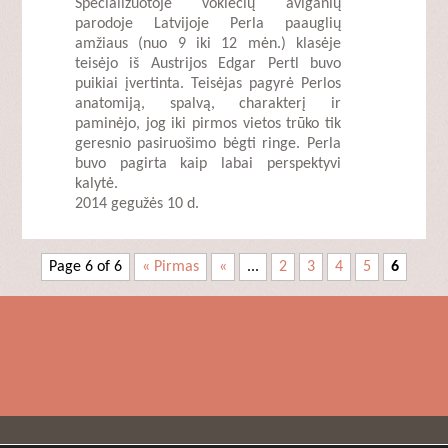
Specializuotoje vokiečių aviganių
parodoje Latvijoje Perla paauglių
amžiaus (nuo 9 iki 12 mėn.) klasėje
teisėjo iš Austrijos Edgar Pertl buvo
puikiai įvertinta. Teisėjas pagyrė Perlos
anatomiją, spalvą, charakterį ir
paminėjo, jog iki pirmos vietos trūko tik
geresnio pasiruošimo bėgti ringe. Perla
buvo pagirta kaip labai perspektyvi
kalytė.
2014 gegužės 10 d.
Page 6 of 6
« Pirmas
«
...
2
3
4
5
6