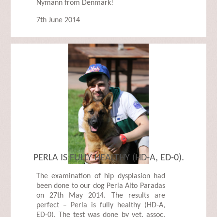
Nymann from Denmark!
7th June 2014
PERLA IS FULLY HEALTHY (HD-A, ED-0).
The examination of hip dysplasion had
been done to our dog Perla Alto Paradas
on 27th May 2014. The results are
perfect – Perla is fully healthy (HD-A,
ED-0). The test was done by vet. assoc.