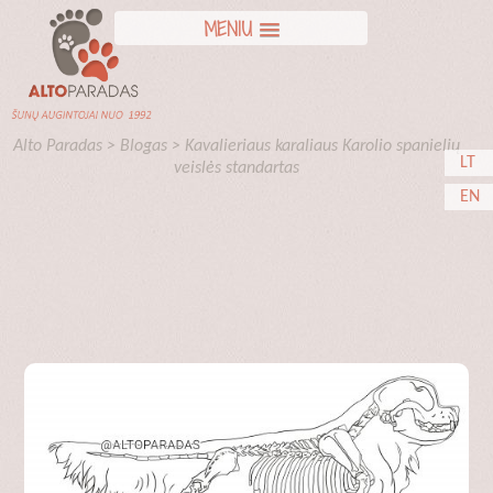
MENIU
Alto Paradas
>
Blogas
>
Kavalieriaus karaliaus Karolio spanielių
LT
veislės standartas
EN