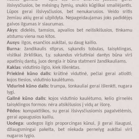
išsivysčiusios, be mėsingų žymių, snukis kūgiškai smailėjantis.
Lūpos gerai išsivysčiusios, bet nenukarusios. Veido sritis
žemiau akių gerai užpildyta. Nepageidaujamas joks padidėjęs
galvos ilgumas ir siaurumas.
Akys
: didelės, tamsios, apvalios bet neišsikišusios, tinkamu
atstumu viena nuo kitos.
Ausys
: ilgos, esančios aukštai, su daug kailio.
Burna
: žandikaulis stiprus, sąkandis tobulas, taisyklingas,
visiškai žirkliškas, t.y. sukandus viršutiniai dantys būna virš
apatinių dantų, juos dengia ir būna statmeni žandikauliams.
Kaklas
: vidutinio ilgio, kiek išlenktas.
Priekinė kūno dalis:
krūtinė vidutinė, pečiai gerai atlošti;
kojos tiesios, vidutinio kaulėtumo.
Vidurinė kūno dalis:
trumpa, šonkauliai gerai išlenkti, nugara
lygi.
Galinė kūno dalis:
kojos vidutinio kaulėtumo, kelio girnelės
taisyklingos formos: nėra atsikišusios į vidų ar išorę.
Pėdos
: kompaktiškos, su gerai išsivysčiusiomis pagalvėlėmis,
gerai apaugusios kailiu.
Uodega
: uodegos ilgis proporcingas kūnui, ji gerai išaugusi,
džiaugsmingai pakelta, bet niekada pernelyg aukštai virš
nugaros lygio.