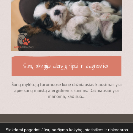
Šunų alergija: alergijų tipai ir diagnostika
Šunų mylėtojų forumuose kone dažniausias klausimas yra
apie šunų maistą alergiškiems šunims. Dažniausiai yra
manoma, kad šuo...
Veislynas
Galerija
Siekdami pagerinti Jūsų naršymo kokybę, statistikos ir rinkodaros
Šunų istorijos
Naujienos