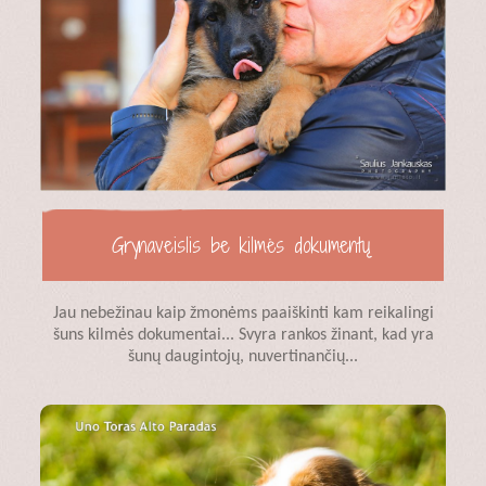
Grynaveislis be kilmės dokumentų
Jau nebežinau kaip žmonėms paaiškinti kam reikalingi
šuns kilmės dokumentai... Svyra rankos žinant, kad yra
šunų daugintojų, nuvertinančių...