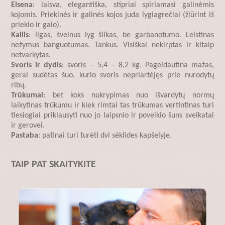
Eisena
: laisva, elegantiška, stipriai spiriamasi galinėmis
kojomis. Priekinės ir galinės kojos juda lygiagrečiai (žiūrint iš
priekio ir galo).
Kailis
: ilgas, švelnus lyg šilkas, be garbanotumo. Leistinas
nežymus banguotumas. Tankus. Visiškai nekirptas ir kitaip
netvarkytas.
Svoris ir dydis
: svoris – 5,4 – 8,2 kg. Pageidautina mažas,
gerai sudėtas šuo, kurio svoris nepriartėjęs prie nurodytų
ribų.
Trūkumai
: bet koks nukrypimas nuo išvardytų normų
laikytinas trūkumu ir kiek rimtai tas trūkumas vertintinas turi
tiesiogiai priklausyti nuo jo laipsnio ir poveikio šuns sveikatai
ir gerovei.
Pastaba
: patinai turi turėti dvi sėklides kapšelyje.
TAIP PAT SKAITYKITE