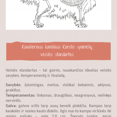
Kavalieriaus karaliaus Karolio spanielių
veislės standartas
Veislės standartas – tai gairės, nusakančios idealias veislės
savybes, temperamentą ir išvaizdą.
Savybės
: žaismingas, meilus, visiškai bebaimis, aktyvus,
grakštus.
Temperamentas
: linksmas, draugiškas, neagresyvus, nelinkęs
nervintis.
Galva
: galvos sritis tarp ausų beveik plokščia. Kampas tarp
kaukolės ir nosies kaulo didelis. Ilgis nuo to kampo viršūnės iki
nosies galiuko – apie 3,8 cm. Šnervės juodos, gerai