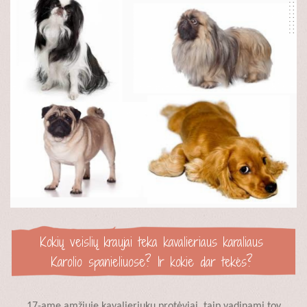
Kokių veislių kraujai teka kavalieriaus karaliaus
Karolio spanieliuose? Ir kokie dar tekės?
17-ame amžiuje kavalieriukų protėviai, taip vadinami toy