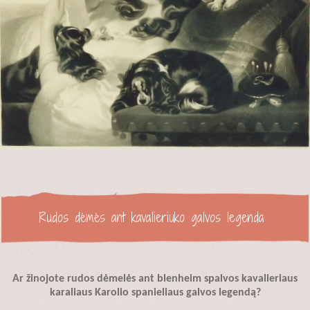
Rudos dėmės ant kavalieriuko galvos legenda
Ar žinojote rudos dėmelės ant blenheim spalvos kavalieriaus
karaliaus Karolio spanieliaus galvos legendą?