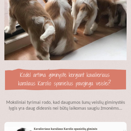
Kodėl artima giminystė kergiant kavalieriaus
karaliaus Karolio spanielius pavojinga veislei?
Moksliniai tyrimai rodo, kad daugumos šunų veislių giminystės
lygis yra daug didesnis nei būtų laikomas saugiu žmonėms...