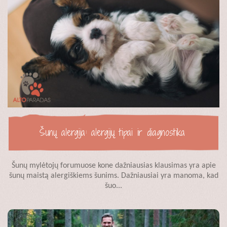
Šunų alergija: alergijų tipai ir diagnostika
Šunų mylėtojų forumuose kone dažniausias klausimas yra apie
šunų maistą alergiškiems šunims. Dažniausiai yra manoma, kad
šuo...