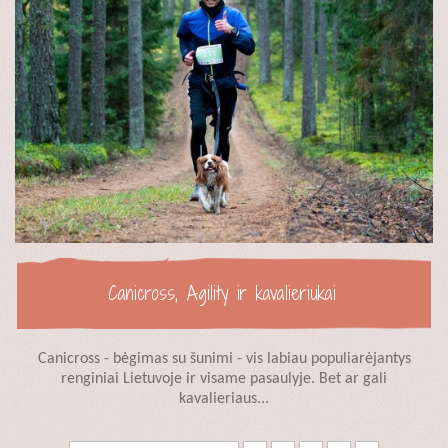
Canicross, Agility ir kavalieriukai
Canicross - bėgimas su šunimi - vis labiau populiarėjantys
renginiai Lietuvoje ir visame pasaulyje. Bet ar gali
kavalieriaus...