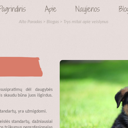
Pagrindinis
Apie
Naujienos
Blo
Alto Paradas
>
Blogas
>
Trys mitai apie veislynus
esusipratimų dėl daugybės
s skaudu būna juos išgirdus.
 standartų, yra užmigdomi.
islės standartų, dažniausiai
iuos trūkumus neprofesionalas