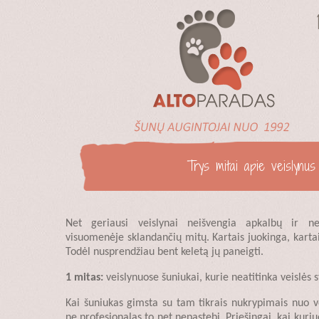
Trys mitai apie veislynus
Net geriausi veislynai neišvengia apkalbų ir n
visuomenėje sklandančių mitų. Kartais juokinga, kartai
Todėl nusprendžiau bent keletą jų paneigti.
1 mitas:
veislynuose šuniukai, kurie neatitinka veislės
Kai šuniukas gimsta su tam tikrais nukrypimais nuo ve
ne profesionalas to net nepastebi. Priešingai, kai kur