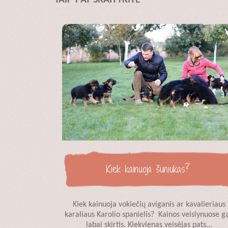
TAIP PAT SKAITYKITE
Kiek kainuoja šuniukas?
Kiek kainuoja vokiečių aviganis ar kavalieriaus
karaliaus Karolio spanielis? Kainos veislynuose ga
labai skirtis. Kiekvienas veisėjas pats...