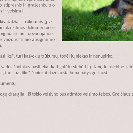
 stipresnis ir gražesnis, tuo
 ir veisimui.
ivaizdžiais trūkumais (pvz.,
 šuniuko kilmės dokumentuose
pigiau ar net dovanojamas.
akivaizdūs fizinio apsigimimo
a.
silikę“, turi kažkokių trūkumų, todėl jų niekas ir nenupirko.
s vados šuniukus pasilieka, kad galėtų stebėti jų fizinę ir psichinę r
 tad „užsilikę“ šuniukai dažniausia būna patys geriausi.
okumentų.
ologų draugijai. Iš tokio veislyno bus atimtos veisimo teisės. Greičiausi