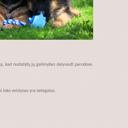
aidą, kad nustatytų jų galimybes dalyvauti parodose.
ai toks veislynas yra nelegalus.