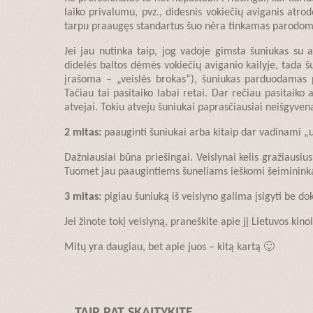
laiko privalumu, pvz., didesnis vokiečių aviganis atrodo
tarpu praaugęs standartus šuo nėra tinkamas parodoms
Jei jau nutinka taip, jog vadoje gimsta šuniukas su ak
didelės baltos dėmės vokiečių aviganio kailyje, tada
įrašoma – „veislės brokas“), šuniukas parduodamas 
Tačiau tai pasitaiko labai retai. Dar rečiau pasitaiko 
atvejai. Tokiu atveju šuniukai paprasčiausiai neišgyven
2 mitas:
paauginti šuniukai arba kitaip dar vadinami „už
Dažniausiai būna priešingai. Veislynai kelis gražiausiu
Tuomet jau paaugintiems šuneliams ieškomi šeimininkai,
3 mitas:
pigiau šuniuką iš veislyno galima įsigyti be d
Jei žinote tokį veislyną, praneškite apie jį Lietuvos kin
Mitų yra daugiau, bet apie juos – kitą kartą 🙂