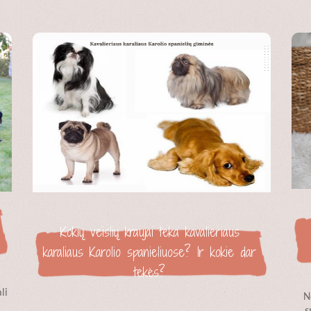
Kokių veislių kraujai teka kavalieriaus
karaliaus Karolio spanieliuose? Ir kokie dar
tekės?
li
N