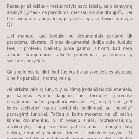
Radau prieš kokius 4 metus rašytą savo tekstą, kaip bandymą
atsakyti į „Mes – ne parodoms, mes sau norime draugo“… Jei
bent vienam iš abejojančių jis padės suprasti, būsiu laiminga
🙂
„Jei manote, kad šuniukai su dokumentais perkami tik
parodoms, klystate. Kilmės dokumentai liudija apie šuniuko
tėvų ir protėvių sveikatą, juose galima įsitikinti, kad nėra
artimos kraujomaišos, atsekti protėvius ir pasidomėti jų
sveikatos pokyčiais…
Galų gale būsite tikri, kad šuo bus tikras savo veislės atstovas,
o ne tik panašus į norimą veislę.
Jei pirksite veislinį šunį, t. y. su kilmę įrodančiais dokumentais,
jis kainuos žymiai daugiau, nei fermose (narvuose
dauginamos pačios populiariausios veislės), mėgėjiškai, „dėl
kalės sveikatos“ (gajus sovietinis palikimas) ar „netyčia“
padauginti šuniukai. Tačiau ši kaina mokama ne už pačius
kilmės dokumentus, o už veisėjo žinias, profesionalumą,
atsakomybę, šunų sveikatos patikrinimus ir daugelį kitų
dalykų, lemiančių šuniukų fizines ir psichines savybes. O