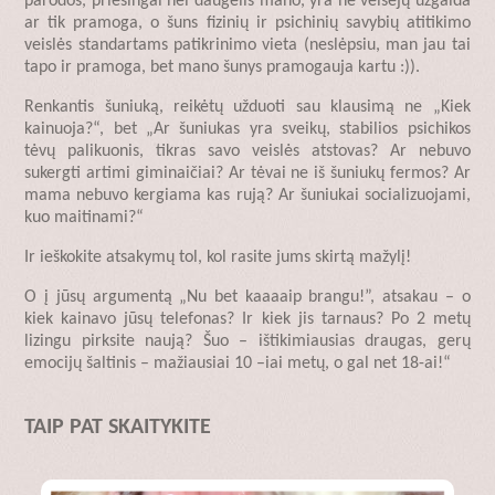
parodos, priešingai nei daugelis mano, yra ne veisėjų užgaida
ar tik pramoga, o šuns fizinių ir psichinių savybių atitikimo
veislės standartams patikrinimo vieta (neslėpsiu, man jau tai
tapo ir pramoga, bet mano šunys pramogauja kartu :)).
Renkantis šuniuką, reikėtų užduoti sau klausimą ne „Kiek
kainuoja?“, bet „Ar šuniukas yra sveikų, stabilios psichikos
tėvų palikuonis, tikras savo veislės atstovas? Ar nebuvo
sukergti artimi giminaičiai? Ar tėvai ne iš šuniukų fermos? Ar
mama nebuvo kergiama kas rują? Ar šuniukai socializuojami,
kuo maitinami?“
Ir ieškokite atsakymų tol, kol rasite jums skirtą mažylį!
O į jūsų argumentą „Nu bet kaaaaip brangu!”, atsakau – o
kiek kainavo jūsų telefonas? Ir kiek jis tarnaus? Po 2 metų
lizingu pirksite naują? Šuo – ištikimiausias draugas, gerų
emocijų šaltinis – mažiausiai 10 –iai metų, o gal net 18-ai!“
TAIP PAT SKAITYKITE