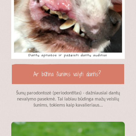
Ar būtina šunims valyti dantis?
Šunų parodontozė (periodontitas) - dažniausiai dantų
nevalymo pasekmė. Tai labiau būdinga mažų veislių
šunims, tokiems kaip kavalieriaus...