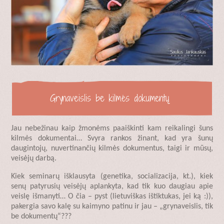
Grynaveislis be kilmės dokumentų
Jau nebežinau kaip žmonėms paaiškinti kam reikalingi šuns
kilmės dokumentai… Svyra rankos žinant, kad yra šunų
daugintojų, nuvertinančių kilmės dokumentus, taigi ir mūsų,
veisėjų darbą.
Kiek seminarų išklausyta (genetika, socializacija, kt.), kiek
senų patyrusių veisėjų aplankyta, kad tik kuo daugiau apie
veislę išmanyti… O čia – pyst (lietuviškas ištiktukas, jei ką :)),
pakergia savo kalę su kaimyno patinu ir jau – „grynaveislis, tik
be dokumentų“???