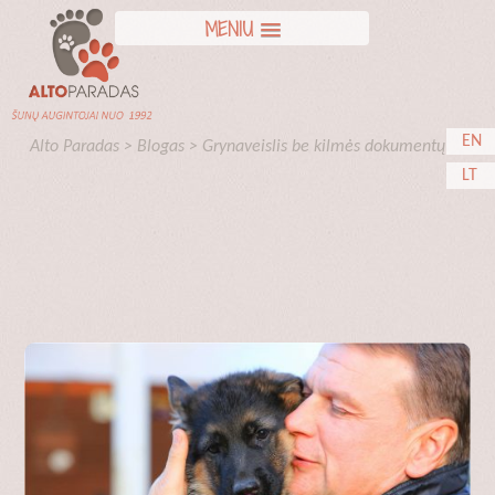
MENIU
EN
Alto Paradas
>
Blogas
>
Grynaveislis be kilmės dokumentų
LT